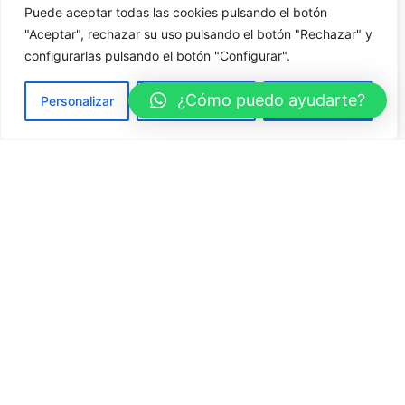
Puede aceptar todas las cookies pulsando el botón
Aviso legal
"Aceptar", rechazar su uso pulsando el botón "Rechazar" y
Política de privacidad
configurarlas pulsando el botón "Configurar".
Política de cookies
¿Cómo puedo ayudarte?
Personalizar
Rechazar todo
Aceptar todo
Financiado por la Unión Europea - NextGenerationEU
Sabadell
Carrer dels Filadors, 45, 5 – 7
08208 Sabadell, Barcelona
Teléfono: 654 703 694