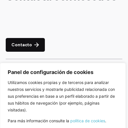
Contacto
Descubre cómo nuestros tratamientos pueden
Panel de configuración de cookies
mejorar tu bienestar. Haz clic aquí y comienza tu
Utilizamos cookies propias y de terceros para analizar
camino hacia una vida más saludable.
nuestros servicios y mostrarle publicidad relacionada con
sus preferencias en base a un perfil elaborado a partir de
sus hábitos de navegación (por ejemplo, páginas
visitadas).
Para más información consulte la
política de cookies
.